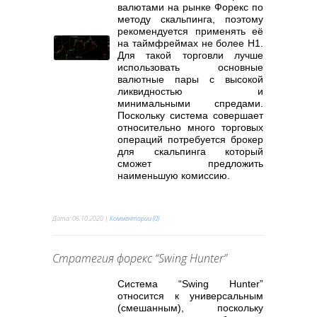
валютами на рынке Форекс по
методу скальпинга, поэтому
рекомендуется применять её
на таймфреймах не более H1.
Для такой торговли лучше
использовать основные
валютные пары с высокой
ликвидностью и
минимальными спредами.
Поскольку система совершает
относительно много торговых
операций потребуется брокер
для скальпинга который
сможет предложить
наименьшую комиссию.
Дата:
06.10.2020
|
Комментарии (0)
Стратегия форекс “Swing Hunter”
Система “Swing Hunter”
относится к универсальным
(смешанным), поскольку