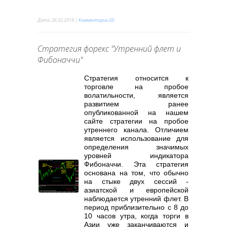
Дата:
26.02.2019
|
Комментарии (0)
Стратегия форекс "Утренний флет и
Фибоначчи"
Стратегия относится к
торговле на пробое
волатильности, является
развитием ранее
опубликованной на нашем
сайте стратегии на пробое
утреннего канала. Отличием
является использование для
определения значимых
уровней индикатора
Фибоначчи. Эта стратегия
основана на том, что обычно
на стыке двух сессий -
азиатской и европейской
наблюдается утренний флет. В
период приблизительно с 8 до
10 часов утра, когда торги в
Азии уже заканчиваются и