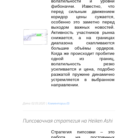
волатильности и уровни
фибоначчи. Известно, что
перед сильным движением
коридор цены сужается,
особенно это заметно перед
выходом важных новостей.
Активность участников рынка
снижается, а на границах
диапазона скапливаются
большие объёмы ордеров.
Когда же происходит пробитие
одной из границ,
волатильность резко
усиливается и цена, подобно
разжатой пружине динамично
устремляется в выбранном
направлении.
Дата:
02.03.2020
|
Комментарии (0)
Пипсовочная стратегия на Heiken Ashi
Стратегия пипсовки – это
работа на постоянных