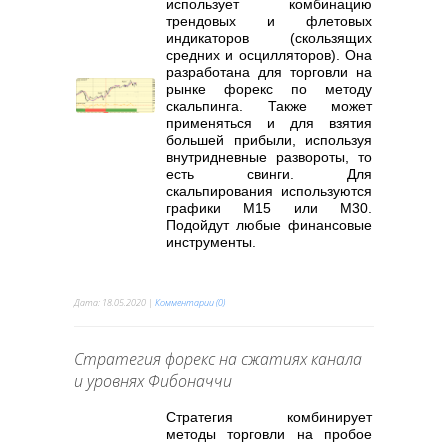
использует комбинацию
трендовых и флетовых
индикаторов (скользящих
средних и осцилляторов). Она
разработана для торговли на
рынке форекс по методу
скальпинга. Также может
применяться и для взятия
большей прибыли, используя
внутридневные развороты, то
есть свинги. Для
скальпирования используются
графики М15 или М30.
Подойдут любые финансовые
инструменты.
Дата:
18.05.2020
|
Комментарии (0)
Стратегия форекс на сжатиях канала
и уровнях Фибоначчи
Стратегия комбинирует
методы торговли на пробое