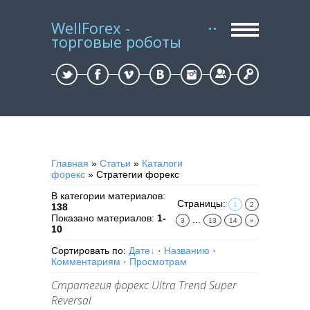
WellForex -
торговые роботы
Регистрация
Вход
Главная
»
Статьи
»
Каталоги
форекс
» Стратегии форекс
В категории материалов
:
Страницы
:
1
2
138
Показано материалов
:
1-
...
3
13
14
»
10
Сортировать по
:
Дате
·
Названию
·
Комментариям
·
Просмотрам
Стратегия форекс Ultra Trend Super
Reversal