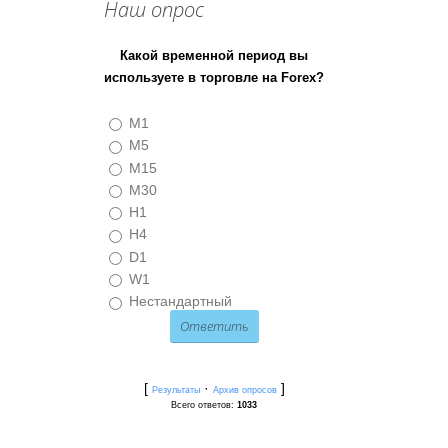
Наш опрос
Какой временной период вы
используете в торговле на Forex?
M1
M5
M15
M30
H1
H4
D1
W1
Нестандартный
[
·
]
Результаты
Архив опросов
Всего ответов:
1033