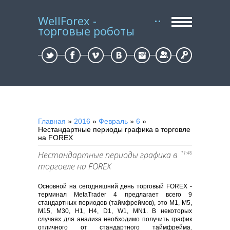
WellForex -
торговые роботы
Регистрация
Вход
Главная
»
2016
»
Февраль
»
6
»
Нестандартные периоды графика в торговле
на FOREX
Нестандартные периоды графика в
11:46
торговле на FOREX
Основной на сегодняшний день торговый FOREX -
терминал MetaTrader 4 предлагает всего 9
стандартных периодов (таймфреймов), это М1, M5,
M15, M30, H1, H4, D1, W1, MN1. В некоторых
случаях для анализа необходимо получить график
отличного от стандартного таймфрейма.