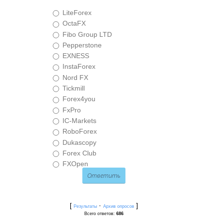
LiteForex
OctaFX
Fibo Group LTD
Pepperstone
EXNESS
InstaForex
Nord FX
Tickmill
Forex4you
FxPro
IC-Markets
RoboForex
Dukascopy
Forex Club
FXOpen
[
·
]
Результаты
Архив опросов
Всего ответов:
686