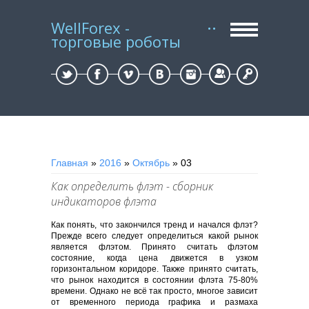
WellForex -
торговые роботы
Регистрация
Вход
Главная
»
2016
»
Октябрь
»
03
Как определить флэт - сборник
индикаторов флэта
Как понять, что закончился тренд и начался флэт?
Прежде всего следует определиться какой рынок
является флэтом. Принято считать флэтом
состояние, когда цена движется в узком
горизонтальном коридоре. Также принято считать,
что рынок находится в состоянии флэта 75-80%
времени. Однако не всё так просто, многое зависит
от временного периода графика и размаха