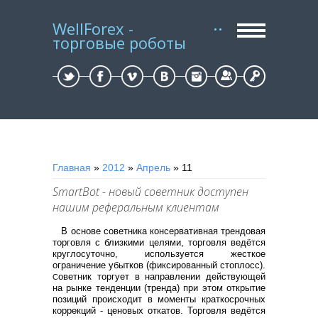
WellForex -
торговые роботы
Регистрация
Вход
Главная
»
2012
»
Апрель
»
11
SmartBot - новый советник доступен
нашим реферальным клиентам
В основе советника консервативная трендовая
торговля с близкими целями, торговля ведётся
круглосуточно, используется жесткое
ограничение убытков (фиксированный стоплосс).
оветник торгует в направлении действующей
С
на рынке тенденции (тренда) при этом открытие
позиций происходит в моменты краткосрочных
коррекций - ценовых откатов. Торговля ведётся