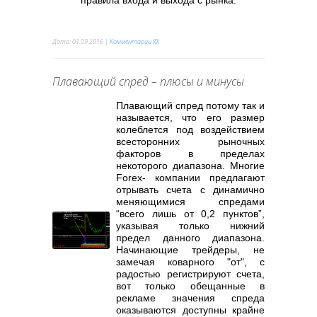
правила входа и выхода с рынка.
Дата:
01.09.2016
|
Комментарии (0)
Плавающий спред – плюсы и минусы
Плавающий спред потому так и
называется, что его размер
колеблется под воздействием
всесторонних рыночных
факторов в пределах
некоторого диапазона. Многие
Forex- компании предлагают
отрывать счета с динамично
меняющимися спредами
“всего лишь от 0,2 пунктов”,
указывая только нижний
предел данного диапазона.
Начинающие трейдеры, не
замечая коварного "от", с
радостью регистрируют счета,
вот только обещанные в
рекламе значения спреда
оказываются доступны крайне