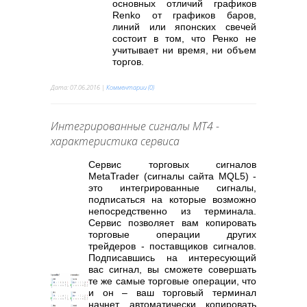
основных отличий графиков
Renko от графиков баров,
линий или японских свечей
состоит в том, что Ренко не
учитывает ни время, ни объем
торгов.
Дата:
07.06.2016
|
Комментарии (0)
Интегрированные сигналы МТ4 -
характеристика сервиса
Сервис торговых сигналов
MetaTrader (сигналы сайта MQL5) -
это интегрированные сигналы,
подписаться на которые возможно
непосредственно из терминала.
Сервис позволяет вам копировать
торговые операции других
трейдеров - поставщиков сигналов.
Подписавшись на интересующий
вас сигнал, вы сможете совершать
те же самые торговые операции, что
и он – ваш торговый терминал
начнет автоматически копировать