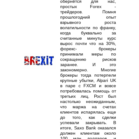
обернётся для нас,
простых Forex -
трейдеров. Помня
прошлогодний опыт
взрывного роста
волатильности по франку,
когда буквально за
считанные минуты курс
вырос почти что на 30%,
форекс- брокеры
принимали меры по
сокращению рисков
заранее. И это
закономерно. Многие
брокеры тогда потерпели
крупные убытки, Alpari UK
в паре с FXCM и вовсе
потребовалась помощь от
третьих лиц. Рост был
настолько неожиданным,
что маржа на счетах
клиентов испарялась еще
до того, как сделки
успевали закрывать. В
итоге, Saxo Bank оказался
должен клиентам около
100 млн долларов, и