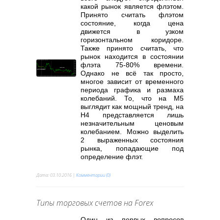
какой рынок является флэтом.
Принято считать флэтом
состояние, когда цена
движется в узком
горизонтальном коридоре.
Также принято считать, что
рынок находится в состоянии
флэта 75-80% времени.
Однако не всё так просто,
многое зависит от временного
периода графика и размаха
колебаний. То, что на М5
выглядит как мощный тренд, на
Н4 представляется лишь
незначительным ценовым
колебанием. Можно выделить
2 выраженных состояния
рынка, попадающие под
определение флэт.
Дата:
03.10.2016
|
Комментарии (0)
Типы торговых счетов на Forex
Один из первых вопросов