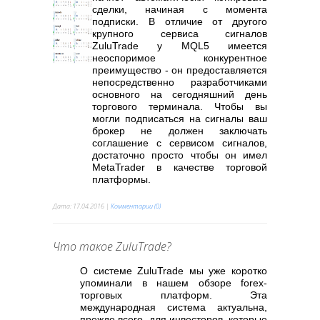
сделки, начиная с момента
подписки. В отличие от другого
крупного сервиса сигналов
ZuluTrade у MQL5 имеется
неоспоримое конкурентное
преимущество - он предоставляется
непосредственно разработчиками
основного на сегодняшний день
торгового терминала. Чтобы вы
могли подписаться на сигналы ваш
брокер не должен заключать
соглашение с сервисом сигналов,
достаточно просто чтобы он имел
MetaTrader в качестве торговой
платформы.
Дата:
17.04.2016
|
Комментарии (0)
Что такое ZuluTrade?
О системе ZuluTrade мы уже коротко
упоминали в нашем обзоре forex-
торговых платформ. Эта
международная система актуальна,
прежде всего, для инвесторов, которые