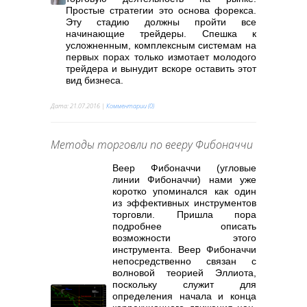
Простые стратегии это основа форекса.
Эту стадию должны пройти все
начинающие трейдеры. Спешка к
усложненным, комплексным системам на
первых порах только измотает молодого
трейдера и вынудит вскоре оставить этот
вид бизнеса.
Дата:
21.07.2016
|
Комментарии (0)
Методы торговли по вееру Фибоначчи
Веер Фибоначчи (угловые
линии Фибоначчи) нами уже
коротко упоминался как один
из эффективных инструментов
торговли. Пришла пора
подробнее описать
возможности этого
инструмента. Веер Фибоначчи
непосредственно связан с
волновой теорией Эллиота,
поскольку служит для
определения начала и конца