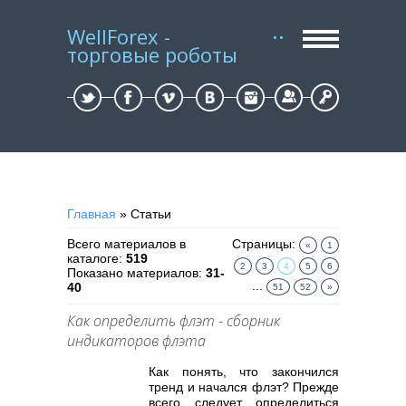
WellForex -
торговые роботы
Регистрация
Вход
Главная
»
Статьи
Всего материалов в
Страницы
:
«
1
каталоге
:
519
2
3
4
5
6
Показано материалов
:
31-
...
40
51
52
»
Как определить флэт - сборник
индикаторов флэта
Как понять, что закончился
тренд и начался флэт? Прежде
всего следует определиться