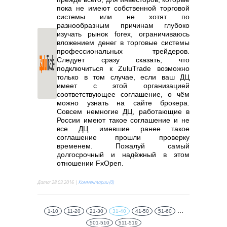
пока не имеют собственной торговой
системы или не хотят по
разнообразным причинам глубоко
изучать рынок forex, ограничиваюсь
вложением денег в торговые системы
профессиональных трейдеров.
Следует сразу сказать, что
подключиться к ZuluTrade возможно
только в том случае, если ваш ДЦ
имеет с этой организацией
соответствующее соглашение, о чём
можно узнать на сайте брокера.
Совсем немногие ДЦ, работающие в
России имеют такое соглашение и не
все ДЦ имевшие ранее такое
соглашение прошли проверку
временем. Пожалуй самый
долгосрочный и надёжный в этом
отношении FxOpen.
Дата:
28.03.2016
|
Комментарии (0)
...
1-10
11-20
21-30
31-40
41-50
51-60
501-510
511-519