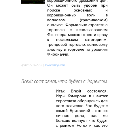
коррекционного движения цен.
Он может быть удобен при
поиске основных и
коррекционных волн в
волновом (графическом)
анализе. Формально стратегию
торговлю с использованием
Фи- веера можно отнести сразу
к нескольким категориям:
трендовой торговле, волновому
анализу и торговле по уровням
Фибоначчи.
Дата:
27.06.2016
|
Комментарии (1)
Brexit состоялся, что будет с Форексом
Итак Brexit состоялся.
Игры Кэмерона в шантаж
евросоюза обернулись для
него плачевно. Что будет с
самой Британией - это их
личное дело, нас же
больше волнует, что будет
с рынком Forex и как это