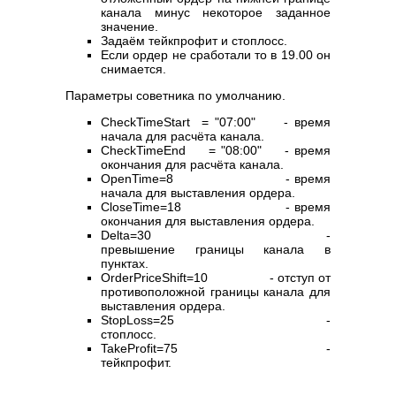
канала минус некоторое заданное
значение.
Задаём тейкпрофит и стоплосс.
Если ордер не сработали то в 19.00 он
снимается.
Параметры советника по умолчанию.
CheckTimeStart = "07:00" - время
начала для расчёта канала.
CheckTimeEnd = "08:00" - время
окончания для расчёта канала.
OpenTime=8 - время
начала для выставления ордера.
CloseTime=18 - время
окончания для выставления ордера.
Delta=30 -
превышение границы канала в
пунктах.
OrderPriceShift=10 - отступ от
противоположной границы канала для
выставления ордера.
StopLoss=25 -
стоплосс.
TakeProfit=75 -
тейкпрофит.