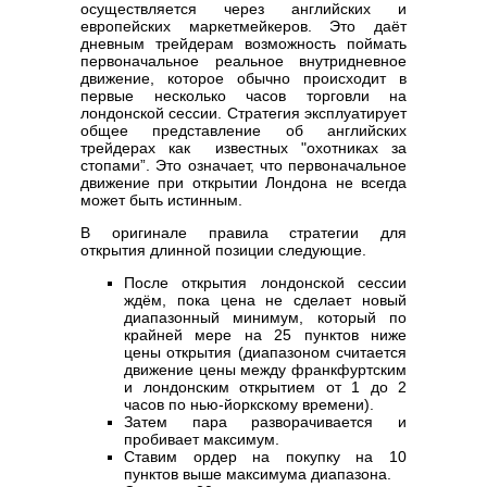
осуществляется через английских и
европейских маркетмейкеров. Это даёт
дневным трейдерам возможность поймать
первоначальное реальное внутридневное
движение, которое обычно происходит в
первые несколько часов торговли на
лондонской сессии. Стратегия эксплуатирует
общее представление об английских
трейдерах как известных "охотниках за
стопами”. Это означает, что первоначальное
движение при открытии Лондона не всегда
может быть истинным.
В оригинале правила стратегии для
открытия длинной позиции следующие.
После открытия лондонской сессии
ждём, пока цена не сделает новый
диапазонный минимум, который по
крайней мере на 25 пунктов ниже
цены открытия (диапазоном считается
движение цены между франкфуртским
и лондонским открытием от 1 до 2
часов по нью-йоркскому времени).
Затем пара разворачивается и
пробивает максимум.
Ставим ордер на покупку на 10
пунктов выше максимума диапазона.